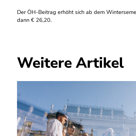
bestätigen
Sie diesen
Der ÖH-Beitrag erhöht sich ab dem Wintersem
Link.
dann € 26,20.
Beginn
Zum
des
Inhalt
Seitenbereichs:
(Zugriffstaste
Seitenbereiche:
1)
Weitere Artikel
Zur
Positionsanzeige
(Zugriffstaste
2)
Zur
Hauptnavigation
(Zugriffstaste
3)
Zu
den
Zusatzinformationen