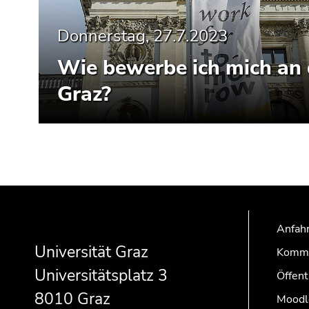
Seitenbereiche
Donnerstag, 27.7.2023
Wie bewerbe ich mich an 
Graz?
Beginn
Ende
Ende
des
dieses
dieses
Seitenbereichs:
Seitenbereichs.
Seitenbereichs.
Anfahr
Zusatzinformationen:
Zur
Zur
Universität Graz
Kommu
Übersicht
Übersicht
Universitätsplatz 3
der
der
Öffent
Seitenbereiche
Seitenbereiche
8010 Graz
Moodl