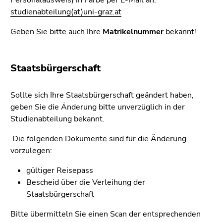
Personalausweis) in Farbe per E-Mail an:
4)
studienabteilung(at)uni-graz.at
Zu
den
Geben Sie bitte auch Ihre
Matrikelnummer
bekannt!
Zusatzinformationen
(Zugriffstaste
5)
Staatsbürgerschaft
Zu
den
Sollte sich Ihre Staatsbürgerschaft geändert haben,
Seiteneinstellungen
geben Sie die Änderung bitte unverzüglich in der
(Benutzer/Sprache)
Studienabteilung bekannt.
(Zugriffstaste
8)
Die folgenden Dokumente sind für die Änderung
Zur
vorzulegen:
Suche
(Zugriffstaste
gültiger Reisepass
9)
Bescheid über die Verleihung der
Staatsbürgerschaft
Ende
dieses
Bitte übermitteln Sie einen Scan der entsprechenden