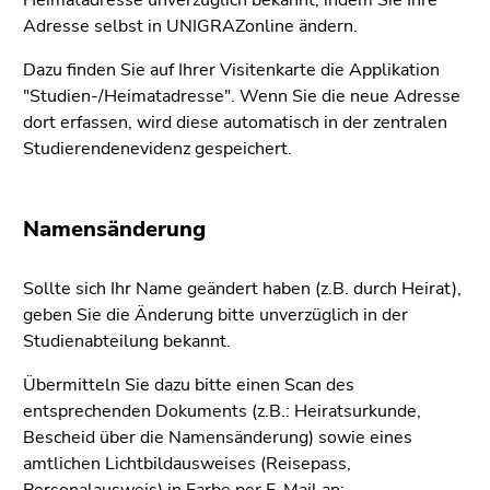
Heimatadresse unverzüglich bekannt, indem Sie Ihre
bestätigen
Adresse selbst in UNIGRAZonline ändern.
Sie diesen
Link.
Dazu finden Sie auf Ihrer Visitenkarte die Applikation
"Studien-/Heimatadresse". Wenn Sie die neue Adresse
Beginn
Zum
dort erfassen, wird diese automatisch in der zentralen
des
Inhalt
Studierendenevidenz gespeichert.
Seitenbereichs:
(Zugriffstaste
Seitenbereiche:
1)
Zur
Namensänderung
Positionsanzeige
(Zugriffstaste
2)
Sollte sich Ihr Name geändert haben (z.B. durch Heirat),
Zur
geben Sie die Änderung bitte unverzüglich in der
Hauptnavigation
Studienabteilung bekannt.
(Zugriffstaste
Übermitteln Sie dazu bitte einen Scan des
3)
entsprechenden Dokuments (z.B.: Heiratsurkunde,
Zur
Bescheid über die Namensänderung) sowie eines
Unternavigation
amtlichen Lichtbildausweises (Reisepass,
(Zugriffstaste