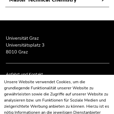
Seitenbereichs.
Zur
Übersicht
der
Beginn
Ende
Ende
Seitenbereiche
des
dieses
dieses
Seitenbereichs:
Seitenbereichs.
Seitenbereichs.
Universität Graz
Zusatzinformationen:
Zur
Zur
Universitätsplatz 3
Übersicht
Übersicht
8010 Graz
der
der
Seitenbereiche
Seitenbereiche
Anfahrt und Kontakt
Kommunikation und Öffentlichkeitsarbeit
Unsere Website verwendet Cookies, um die
grundlegende Funktionalität unserer Website zu
Moodle
gewährleisten sowie die Zugriffe auf unserer Website zu
UNIGRAZonline
analysieren bzw. um Funktionen für Soziale Medien und
Impressum
zielgerichtete Werbung anbieten zu können. Hierzu ist es
Datenschutzerklärung
nötig Informationen an die jeweiligen Dienstanbieter