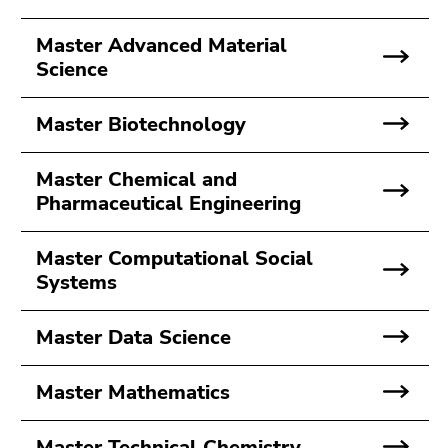
4)
Zu
Master Advanced Material
den
Science
Zusatzinformationen
(Zugriffstaste
Master Biotechnology
5)
Zu
den
Master Chemical and
Seiteneinstellungen
Pharmaceutical Engineering
(Benutzer/Sprache)
(Zugriffstaste
Master Computational Social
8)
Systems
Zur
Suche
Master Data Science
(Zugriffstaste
9)
Master Mathematics
Ende
dieses
Master Technical Chemistry