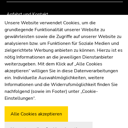
Anfahrt und Kontakt
Kommunikation und Öffentlichkeitsarbeit
Unsere Website verwendet Cookies, um die
grundlegende Funktionalität unserer Website zu
Moodle
gewährleisten sowie die Zugriffe auf unserer Website zu
UNIGRAZonline
analysieren bzw. um Funktionen für Soziale Medien und
Impressum
zielgerichtete Werbung anbieten zu können. Hierzu ist es
Datenschutzerklärung
nötig Informationen an die jeweiligen Dienstanbieter
Cookie-Einstellungen
weiterzugeben. Mit dem Klick auf „Alle Cookies
Barrierefreiheitserklärung
akzeptieren“ willigen Sie in diese Datenverarbeitungen
ein. Individuelle Auswahlmöglichkeiten, weitere
Informationen und die Widerrufsmöglichkeit finden Sie
nachfolgend (sowie im Footer) unter „Cookie-
Wetterstation
Uni Graz
Einstellungen“.
Alle Cookies akzeptieren