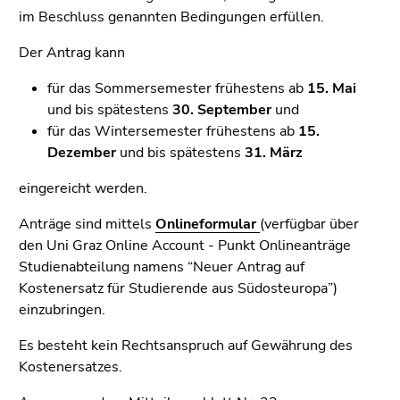
4)
im Beschluss genannten Bedingungen erfüllen.
Zu
den
Der Antrag kann
Zusatzinformationen
für das Sommersemester frühestens ab
15. Mai
(Zugriffstaste
und bis spätestens
30. September
und
5)
für das Wintersemester frühestens ab
15.
Zu
Dezember
und bis spätestens
31. März
den
Seiteneinstellungen
eingereicht werden.
(Benutzer/Sprache)
(Zugriffstaste
Anträge sind mittels
Onlineformular
(verfügbar über
8)
den Uni Graz Online Account - Punkt Onlineanträge
Zur
Studienabteilung namens “Neuer Antrag auf
Suche
Kostenersatz für Studierende aus Südosteuropa”)
(Zugriffstaste
einzubringen.
9)
Es besteht kein Rechtsanspruch auf Gewährung des
Ende
Kostenersatzes.
dieses