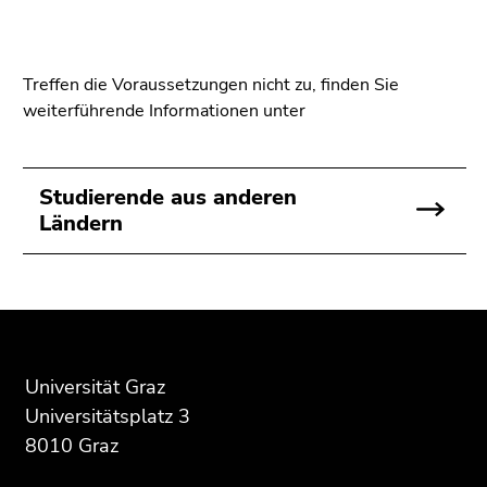
Treffen die Voraussetzungen nicht zu, finden Sie
weiterführende Informationen unter
Studierende aus anderen
Ländern
Beginn
Ende
Ende
des
dieses
dieses
Seitenbereichs:
Seitenbereichs.
Seitenbereichs.
Universität Graz
Zusatzinformationen:
Zur
Zur
Universitätsplatz 3
Übersicht
Übersicht
8010 Graz
der
der
Seitenbereiche
Seitenbereiche