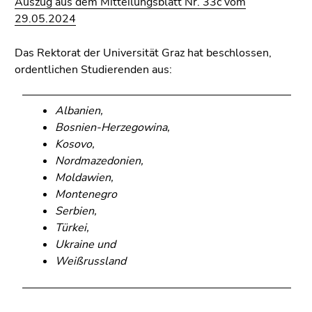
Auszug aus dem Mitteilungsblatt Nr. 33c vom
Seitenbereichs.
29.05.2024
Zur
Übersicht
Das Rektorat der Universität Graz hat beschlossen,
der
ordentlichen Studierenden aus:
Seitenbereiche
Albanien,
Bosnien-Herzegowina,
Kosovo,
Nordmazedonien,
Moldawien,
Montenegro
Serbien,
Türkei,
Ukraine und
Weißrussland