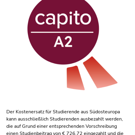
bestätigen
Sie diesen
Link.
Beginn
Zum
des
Inhalt
Seitenbereichs:
(Zugriffstaste
Seitenbereiche:
1)
Zur
Positionsanzeige
(Zugriffstaste
2)
Zur
Hauptnavigation
(Zugriffstaste
3)
Der Kostenersatz für Studierende aus Südosteuropa
Zur
kann ausschließlich Studierenden ausbezahlt werden,
Unternavigation
die auf Grund einer entsprechenden Vorschreibung
(Zugriffstaste
einen Studienbeitrag von € 726,72 eingezahlt und die