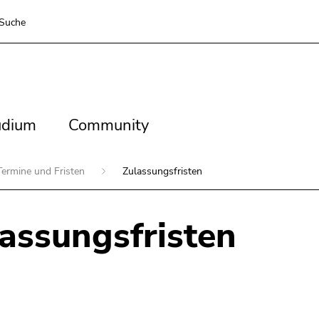
Suche
dium
Community
udium
Community
Termine und Fristen
Zulassungsfristen
assungsfristen